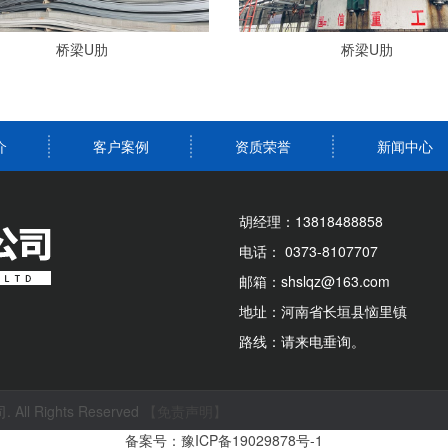
桥梁U肋
桥梁U肋
介
客户案例
资质荣誉
新闻中心
胡经理：13818488858
电话： 0373-8107707
邮箱：shslqz@163.com
地址：河南省长垣县恼里镇
路线：请来电垂询。
l Rights Reserved
【免责声明】
备案号：豫ICP备19029878号-1