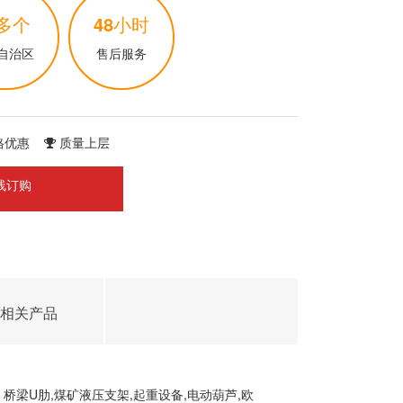
多个
48
小时
自治区
售后服务
格优惠
质量上层
线订购
相关产品
梁U肋,煤矿液压支架,起重设备,电动葫芦,欧