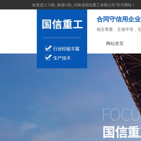
欢迎进入“U肋_桥梁U肋_河南省国信重工有限公司”官方网站！
合同守信用企业
相互尊重，互相平等，
网站首页