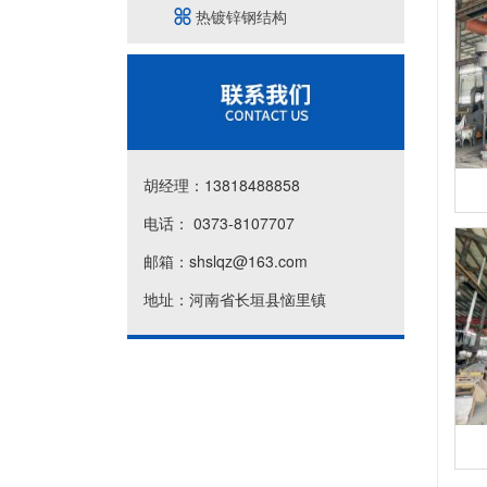
热镀锌钢结构
胡经理：13818488858
电话： 0373-8107707
邮箱：shslqz@163.com
地址：河南省长垣县恼里镇