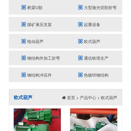
桥梁U肋
大型激光切割折弯
煤矿液压支架
起重设备
电动葫芦
欧式葫芦
钢结构件加工折弯
通信铁塔生产
冲孔焊接
钢结构冲压件
热镀锌钢结构
欧式葫芦
首页
>
产品中心
>
欧式葫芦