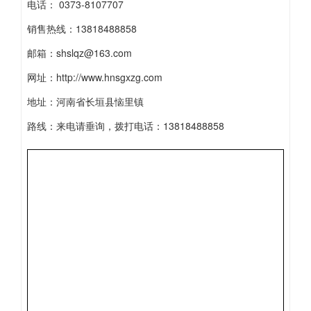
电话： 0373-8107707
销售热线：13818488858
邮箱：shslqz@163.com
网址：http://www.hnsgxzg.com
地址：河南省长垣县恼里镇
路线：来电请垂询，拨打电话：13818488858