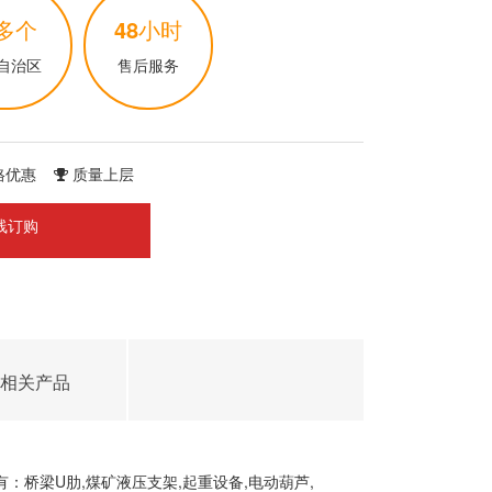
多个
48
小时
自治区
售后服务
格优惠
质量上层
线订购
相关产品
桥梁U肋,煤矿液压支架,起重设备,电动葫芦,