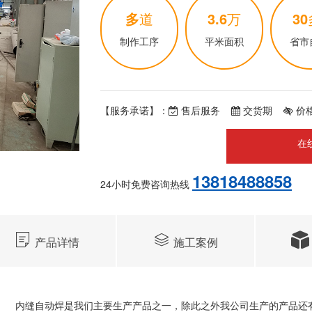
多
道
3.6
万
30
制作工序
平米面积
省市
【服务承诺】：
售后服务
交货期
价
在
13818488858
24小时免费咨询热线
产品详情
施工案例
内缝自动焊是我们主要生产产品之一，除此之外我公司生产的产品还有：