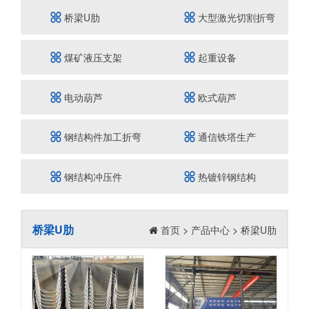
桥梁U肋
大型激光切割折弯
煤矿液压支架
起重设备
电动葫芦
欧式葫芦
钢结构件加工折弯
通信铁塔生产
冲孔焊接
钢结构冲压件
热镀锌钢结构
桥梁U肋
首页
>
产品中心
>
桥梁U肋